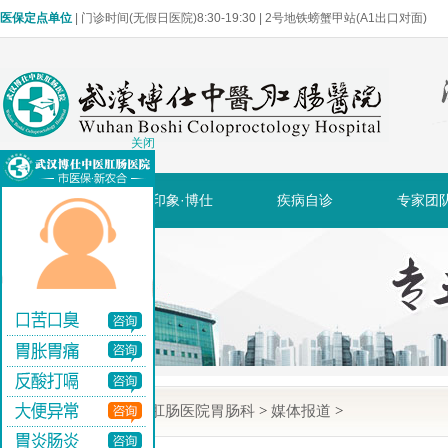
医保定点单位
| 门诊时间(无假日医院)8:30-19:30 | 2号地铁螃蟹甲站(A1出口对面)
关闭
网站首页
印象·博仕
疾病自诊
专家团
当前位置:
武汉博仕肛肠医院胃肠科
>
媒体报道
>