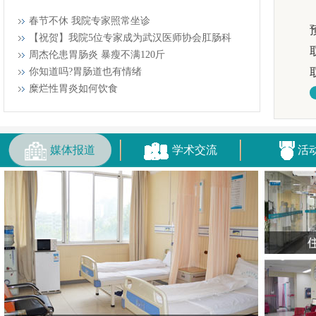
春节不休 我院专家照常坐诊
【祝贺】我院5位专家成为武汉医师协会肛肠科
周杰伦患胃肠炎 暴瘦不满120斤
你知道吗?胃肠道也有情绪
糜烂性胃炎如何饮食
媒体报道
学术交流
活