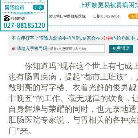
上班族更易被胃病困
在
来源:武汉博仕中医肛肠医院 日期:01-05 09:04
不方便打字？请输入您的手机号码,专家会在
3分钟
内给您回电
※
请输入手机号码:
你知道吗?现在这个世上有七成上
患有肠胃疾病，提起“都市上班族”
敞明亮的写字楼、衣着光鲜的俊男靓
非晚五”的工作、毫无规律的饮食，
自身辉煌与荣耀的同时，也无奈地透
肛肠医院
专家说，与胃相关的各种疾
门”来。