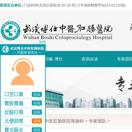
医保定点单位
| 门诊时间(无假日医院)8:30-19:30 | 2号地铁螃蟹甲站(A1出口对面)
关闭
网站首页
印象·博仕
疾病自诊
专家团
当前位置:
武汉博仕中医肛肠医院胃肠科
>
专家团队
>