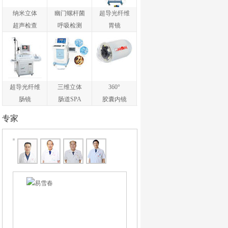
纳米立体
幽门螺杆菌
超导光纤维
超声检查
呼吸检测
胃镜
超导光纤维
三维立体
360°
肠镜
肠道SPA
胶囊内镜
专家