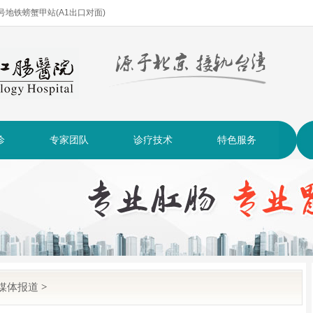
| 2号地铁螃蟹甲站(A1出口对面)
诊
专家团队
诊疗技术
特色服务
媒体报道
>