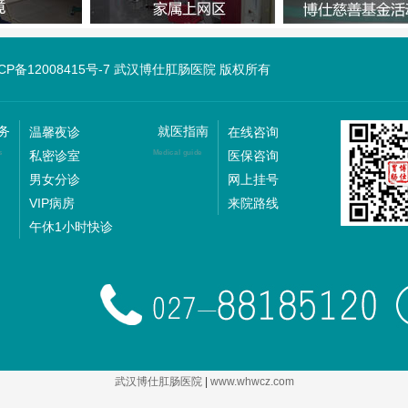
ICP备12008415号-7 武汉博仕肛肠医院 版权所有
务
就医指南
温馨夜诊
在线咨询
私密诊室
医保咨询
s
Medical guide
男女分诊
网上挂号
VIP病房
来院路线
午休1小时快诊
武汉博仕肛肠医院
|
www.whwcz.com