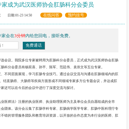
专家成为武汉医师协会肛肠科分会委员
在线问答
预约挂号
日期:01-23 14:50
专家会在
3分钟
内给您回电，接听免费。
选会议。我院多位专家被聘用为肛肠科分会委员，正式成为武汉医师协会肛肠
肛肠科分会委员有杨双喜、孙平、陈军、范廷伟、袁崇文等五位专家。
、不同层面展现，学习肛肠专业技巧。通过会议交流与沟通在肛肠领域内的肛
)、结直肠癌、大肠癌等疾病方面形成不同领域专家多方位专题会议，并达成肛
专家还可以在今后的会议中进行了深度交流与探讨。
业医师法》注册的执业医师、执业助理医师为主及单位会员自愿组成的全市
社会团体。该分会云集了肛肠学科专家、肛肠病学医学专家、肛肠中医科理疗专
有不错的管理服务团队和教育培训资源，以开放的合作态度为本行业的医师、肛