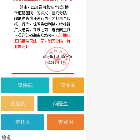
查疾病
查专家
查症状
问医生
查技术
查费用
通道