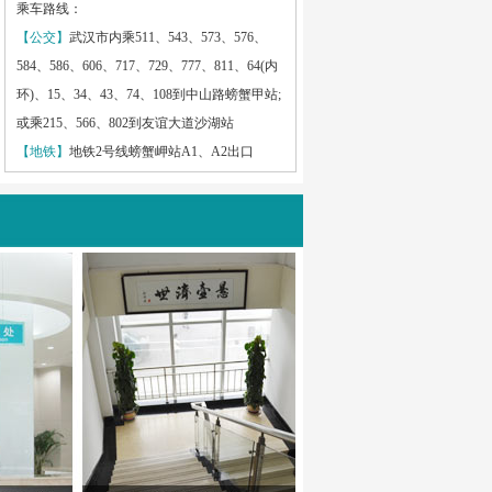
乘车路线：
【公交】
武汉市内乘511、543、573、576、
584、586、606、717、729、777、811、64(内
环)、15、34、43、74、108到中山路螃蟹甲站;
或乘215、566、802到友谊大道沙湖站
【地铁】
地铁2号线螃蟹岬站A1、A2出口