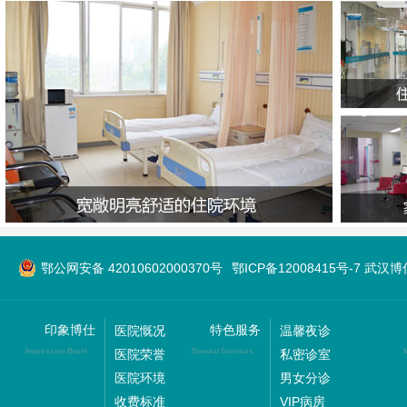
鄂公网安备 42010602000370号
鄂ICP备12008415号-7 武
印象博仕
特色服务
医院慨况
温馨夜诊
医院荣誉
私密诊室
Impression Boshi
Special Services
M
医院环境
男女分诊
收费标准
VIP病房