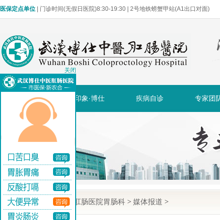
医保定点单位
| 门诊时间(无假日医院)8:30-19:30 | 2号地铁螃蟹甲站(A1出口对面)
关闭
网站首页
印象·博仕
疾病自诊
专家团
当前位置:
武汉博仕肛肠医院胃肠科
>
媒体报道
>