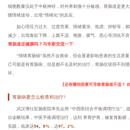
细胞数量仅此于中枢神经，对外界刺激十分敏感。胃肠道是更大
随情绪波动，出现“情绪化”的反应。
如心理压力过大、过度劳累、情绪紧张、焦虑、抑郁等，都
减少，出现食欲下降、上腹不适、饱胀、嗳气、恶心等消化不良
胃肠道还健康吗？与专家交流一下
“情绪胃肠病”虽然不会致命，但会显著影响患者的生活质量
己可能是有胃肠病，但是都不去及时的治疗，胃肠症状得不到缓
环。
【还有哪些因素可导致胃肠道不适？ 
胃肠病要怎么检查和治疗?
武汉博仕肛肠医院率先运用 “中西医结合平衡调理疗法”，提出
出诊断结果，中医平衡调理治疗，达到 养胃护胃，修复胃黏膜
实践，临床达
94。8%
，达
97。2%
。