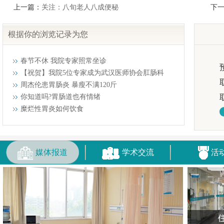
上一篇：
关注：八旬老人八成便秘
下
根据你的浏览记录为您
春节不休 我院专家照常坐诊
【祝贺】我院5位专家成为武汉医师协会肛肠科
周杰伦患胃肠炎 暴瘦不满120斤
你知道吗?胃肠道也有情绪
糜烂性胃炎如何饮食
媒体报道
学术交流
活