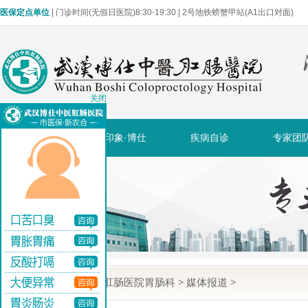
医保定点单位
| 门诊时间(无假日医院)8:30-19:30 | 2号地铁螃蟹甲站(A1出口对面)
关闭
网站首页
印象·博仕
疾病自诊
专家团
当前位置:
武汉博仕肛肠医院胃肠科
>
媒体报道
>