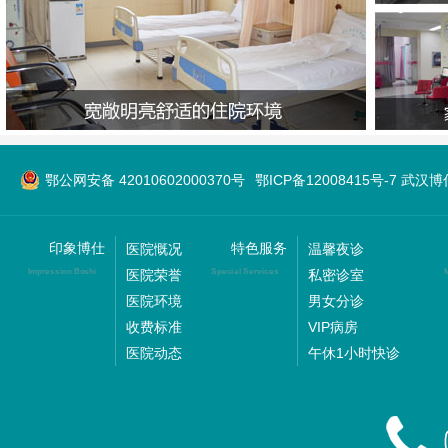
鄂公网安备 42010602000370号
鄂ICP备12008415号-7 武
印象博仕
特色服务
医院慨况
温馨夜诊
医院荣誉
私密诊室
Impression Boshi
Special Services
M
医院环境
男女分诊
收费标准
VIP病房
医院动态
午休1小时快诊