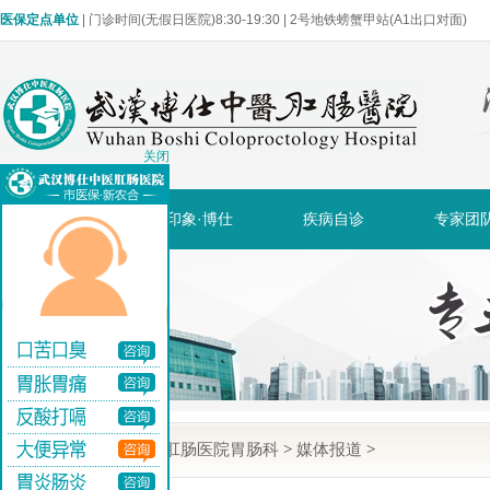
医保定点单位
| 门诊时间(无假日医院)8:30-19:30 | 2号地铁螃蟹甲站(A1出口对面)
关闭
网站首页
印象·博仕
疾病自诊
专家团
当前位置:
武汉博仕肛肠医院胃肠科
>
媒体报道
>