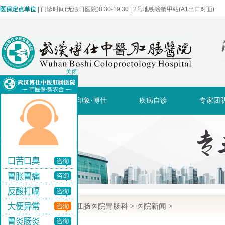
医保定点单位
| 门诊时间(无假日医院)8:30-19:30 | 2号地铁螃蟹甲站(A1出口对面)
关闭
网站首页
印象·博仕
疾病自诊
专家团
当前位置:
武汉博仕肛肠医院胃肠科
>
医院新闻
>