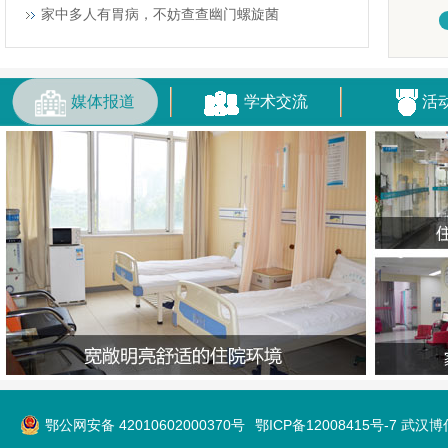
家中多人有胃病，不妨查查幽门螺旋菌
媒体报道
学术交流
活
鄂公网安备 42010602000370号
鄂ICP备12008415号-7 武