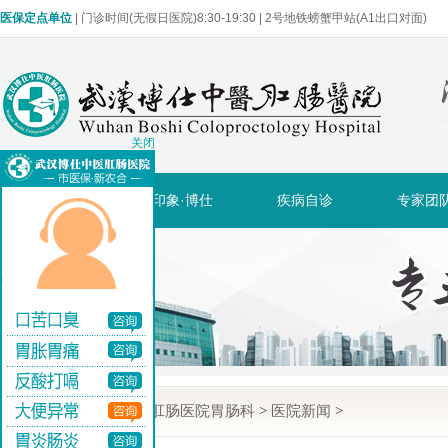
医保定点单位
| 门诊时间(无假日医院)8:30-19:30 | 2号地铁螃蟹甲站(A1出口对面)
关闭
网站首页
印象·博仕
疾病自诊
专家团
当前位置:
武汉博仕肛肠医院胃肠科
>
医院新闻
>